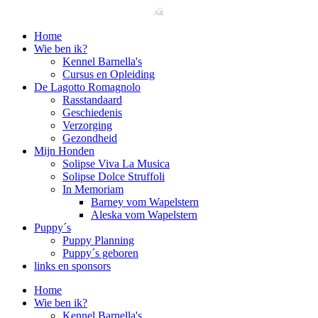
Home
Wie ben ik?
Kennel Barnella's
Cursus en Opleiding
De Lagotto Romagnolo
Rasstandaard
Geschiedenis
Verzorging
Gezondheid
Mijn Honden
Solipse Viva La Musica
Solipse Dolce Struffoli
In Memoriam
Barney vom Wapelstern
Aleska vom Wapelstern
Puppy´s
Puppy Planning
Puppy´s geboren
links en sponsors
Home
Wie ben ik?
Kennel Barnella's