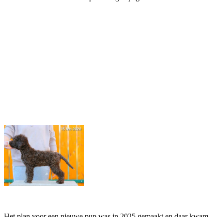
Het plan voor een nieuwe pup was in 2025 gemaakt en daar kwam