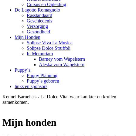
Cursus en Opleiding
De Lagotto Romagnolo
Rasstandaard
Geschiedenis
Verzorging
Gezondheid
Mijn Honden
Solipse Viva La Musica
Solipse Dolce Struffoli
In Memoriam
Barney vom Wapelstern
Aleska vom Wapelstern
Puppy´s
Puppy Planning
Puppy´s geboren
links en sponsors
Kennel Barnella's - La Dolce Vita, waar karakter en krullen
samenkomen.
Mijn honden